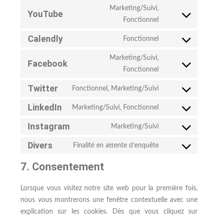
to
Marketing/Suivi,
YouTube
service
Consent
Fonctionnel
google-
to
recaptcha
Calendly
Fonctionnel
service
Consent
youtube
to
Marketing/Suivi,
Facebook
service
Consent
Fonctionnel
calendly
to
Twitter
Fonctionnel, Marketing/Suivi
service
Consent
facebook
LinkedIn
to
Marketing/Suivi, Fonctionnel
Consent
service
Instagram
to
Marketing/Suivi
twitter
Consent
service
Divers
to
Finalité en attente d’enquête
linkedin
Consent
service
to
7. Consentement
instagram
service
divers
Lorsque vous visitez notre site web pour la première fois,
nous vous montrerons une fenêtre contextuelle avec une
explication sur les cookies. Dès que vous cliquez sur