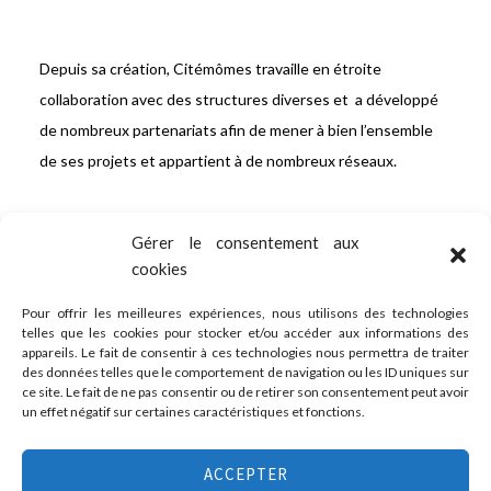
Depuis sa création, Citémômes travaille en étroite
collaboration avec des structures diverses et a développé
de nombreux partenariats afin de mener à bien l’ensemble
de ses projets et appartient à de nombreux réseaux.
Gérer le consentement aux
Vous souhaitez rejoindre l’aventure Citémômes en
cookies
intégrant notre « club des partenaires et mécènes » ?
Plus d’informations juste ici
Pour offrir les meilleures expériences, nous utilisons des technologies
telles que les cookies pour stocker et/ou accéder aux informations des
appareils. Le fait de consentir à ces technologies nous permettra de traiter
des données telles que le comportement de navigation ou les ID uniques sur
ce site. Le fait de ne pas consentir ou de retirer son consentement peut avoir
un effet négatif sur certaines caractéristiques et fonctions.
Association Citémômes
ACCEPTER
11 rue du Moulinet, 76000 Rouen