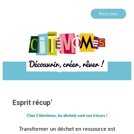
Particuliers
Découvrir, créer, rêver
Citémômes
MENU
Esprit récup’
Chez Citémômes, les déchets sont nos trésors !
Transformer un déchet en ressource est