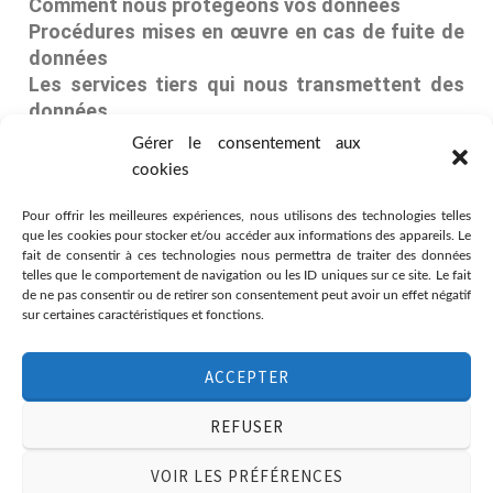
Comment nous protégeons vos données
Procédures mises en œuvre en cas de fuite de
données
Les services tiers qui nous transmettent des
données
Opérations de marketing automatisé et/ou de
Gérer le consentement aux
profilage réalisées à l’aide des données
cookies
personnelles
Affichage des informations liées aux secteurs
Pour offrir les meilleures expériences, nous utilisons des technologies telles
que les cookies pour stocker et/ou accéder aux informations des appareils. Le
soumis à des régulations spécifiques
fait de consentir à ces technologies nous permettra de traiter des données
telles que le comportement de navigation ou les ID uniques sur ce site. Le fait
de ne pas consentir ou de retirer son consentement peut avoir un effet négatif
sur certaines caractéristiques et fonctions.
Association Citémômes
ACCEPTER
11 rue du Moulinet, 76000 Rouen
02.76.08.72.67
REFUSER
associationcitemomes@gmail.com
VOIR LES PRÉFÉRENCES
© 2021 Citemomes | Découvrir, créer et rêver