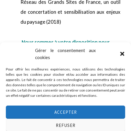
Réseau des Grands Sites de France, un outil
de concertation et sensibilisation aux enjeux
du paysage (2018)
Nous sommes à votre disposition pour
échanger au sujet de votre projet !
Gérer le consentement aux
cookies
💌 N’hésitez pas à nous contacter !
Pour offrir les meilleures expériences, nous utilisons des technologies
telles que les cookies pour stocker et/ou accéder aux informations des
appareils. Le fait de consentir à ces technologies nous permettra de traiter
des données telles que le comportement de navigation ou les ID uniques sur
ce site. Le fait de ne pas consentir ou de retirer son consentement peut avoir
un effet négatif sur certaines caractéristiques et fonctions.
Association Citémômes
ACCEPTER
11 rue du Moulinet, 76000 Rouen
02.76.08.72.67
REFUSER
associationcitemomes@gmail.com