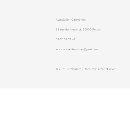
Association Citémômes
11 rue du Moulinet, 76000 Rouen
02.76.08.72.67
associationcitemomes@gmail.com
© 2021 Citemomes | Découvrir, créer et rêver