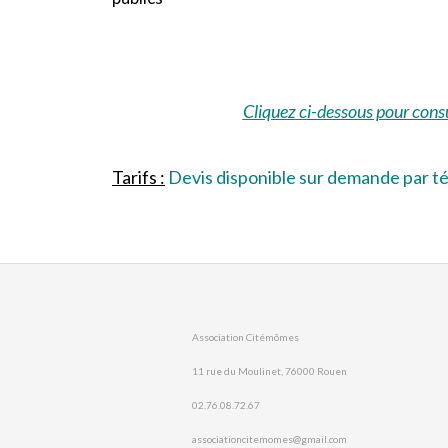
Cliquez ci-dessous pour cons
Tarifs :
Devis disponible sur demande par tél
Association Citémômes
11 rue du Moulinet, 76000 Rouen
02.76.08.72.67
associationcitemomes@gmail.com