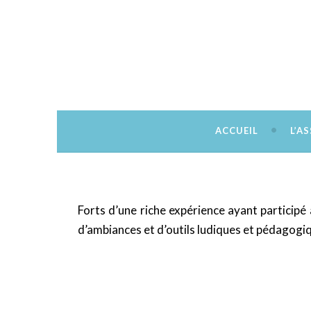
Découvrir, créer, rêver
Citémômes
ACCUEIL
L’A
Forts d’une riche expérience ayant participé 
d’ambiances et d’outils ludiques et pédagogiqu