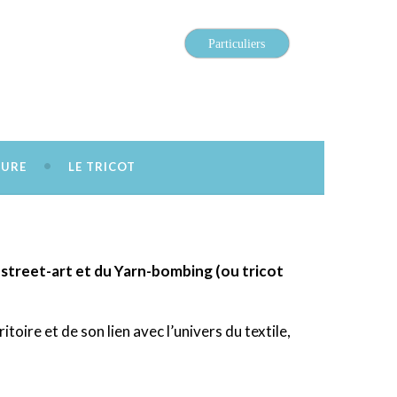
Particuliers
SURE
LE TRICOT
 du street-art et du Yarn-bombing (ou tricot
oire et de son lien avec l’univers du textile,