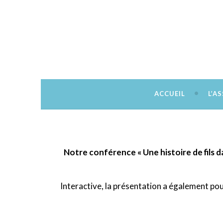
Découvrir, créer, rêver
Citémômes
ACCUEIL
L’A
Notre conférence « Une histoire de fils dan
Interactive, la présentation a également pour