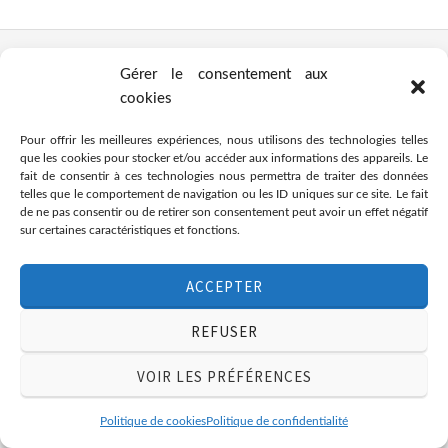
Gérer le consentement aux
cookies
Association Citémômes
11 rue du Moulinet, 76000 Rouen
Pour offrir les meilleures expériences, nous utilisons des technologies telles
02.76.08.72.67
que les cookies pour stocker et/ou accéder aux informations des appareils. Le
associationcitemomes@gmail.com
fait de consentir à ces technologies nous permettra de traiter des données
telles que le comportement de navigation ou les ID uniques sur ce site. Le fait
de ne pas consentir ou de retirer son consentement peut avoir un effet négatif
© 2021 Citemomes | Découvrir, créer et rêver
sur certaines caractéristiques et fonctions.
ACCEPTER
REFUSER
VOIR LES PRÉFÉRENCES
Politique de cookies
Politique de confidentialité